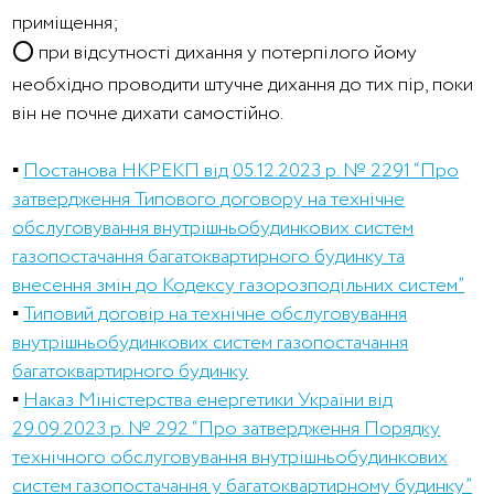
приміщення;
⭕ при відсутності дихання у потерпілого йому
необхідно проводити штучне дихання до тих пір, поки
він не почне дихати самостійно.
▪️
Постанова НКРЕКП від 05.12.2023 р. № 2291 “Про
затвердження Типового договору на технічне
обслуговування внутрішньобудинкових систем
газопостачання багатоквартирного будинку та
внесення змін до Кодексу газорозподільних систем”
▪️
Типовий договір на технічне обслуговування
внутрішньобудинкових систем газопостачання
багатоквартирного будинку
▪️
Наказ Міністерства енергетики України від
29.09.2023 р. № 292 “Про затвердження Порядку
технічного обслуговування внутрішньобудинкових
систем газопостачання у багатоквартирному будинку”