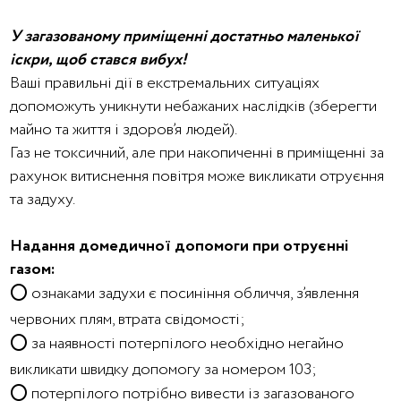
У загазованому приміщенні достатньо маленької
іскри, щоб стався вибух!
Ваші правильні дії в екстремальних ситуаціях
допоможуть уникнути небажаних наслідків (зберегти
майно та життя і здоров’я людей).
Газ не токсичний, але при накопиченні в приміщенні за
рахунок витиснення повітря може викликати отруєння
та задуху.
Надання домедичної допомоги при отруєнні
газом:
⭕ ознаками задухи є посиніння обличчя, з’явлення
червоних плям, втрата свідомості;
⭕ за наявності потерпілого необхідно негайно
викликати швидку допомогу за номером 103;
⭕ потерпілого потрібно вивести із загазованого