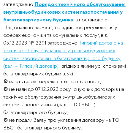
затверджено
Порядок технічного обслуговування
внутрішньобудинкових систем газопостачання у
багатоквартирному будинку
, а постановою
Національної комісії, що здійснює регулювання у
сферах економіки та комунальних послуг, від
05.12.2023 № 2291 затверджено
Типовий договір на
технічне обслуговування внутрішньобудинкових
систем газопостачання багатоквартирного будинку
(далі – Типовий договір)
, згідно з якими усі споживачі
багатоквартирних будинків, які:
⚙️ мають газові мережі спільної власності;
⚙️ не мали до 07.12.2023 року існуючих договорів на
технічне обслуговування внутрішньобудинкових
систем газопостачання (далі – ТО ВБСГ)
багатоквартирного будинку;
⚙️ не подали Заяву про укладення договору на ТО
ВБСГ багатоквартирного будинку;