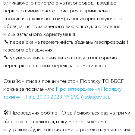
вимикаючого пристрою на газопроводі-вводі до
першого вимикаючого пристроя в приміщенні
споживача (включно з ним), газовикористовуючого
обладнання призначеного виключно для опалення
місць загального користування.
🔧 перевірка на герметичність з’єднань газопроводів і
газового обладнання.
🔧 усунення виявлених витоків газу з повторною
перевіркою газових мереж на герметичність.
Ознайомитися з повним текстом Порядку ТО ВБСГ
можна за посиланням:
Про затвердження Порядку
технічн… | від 29.09.2023 № 292 (rada.gov.ua)
.
🛠️ Проведення робіт з ТО здійснюються раз на три чи
п’ять років, залежно від віку мереж. Зокрема,
внутрішньобудинкові системи, строк експлуатації яких