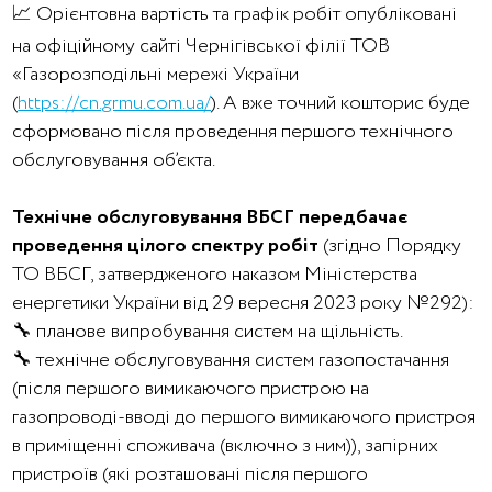
📈 Орієнтовна вартість та графік робіт опубліковані
на офіційному сайті Чернігівської філії ТОВ
«Газорозподільні мережі України
(
https://cn.grmu.com.ua/
). А вже точний кошторис буде
сформовано після проведення першого технічного
обслуговування об’єкта.
Технічне обслуговування ВБСГ передбачає
проведення цілого спектру робіт
(згідно Порядку
ТО ВБСГ, затвердженого наказом Міністерства
енергетики України від 29 вересня 2023 року №292):
🔧 планове випробування систем на щільність.
🔧 технічне обслуговування систем газопостачання
(після першого вимикаючого пристрою на
газопроводі-вводі до першого вимикаючого пристроя
в приміщенні споживача (включно з ним)), запірних
пристроїв (які розташовані після першого