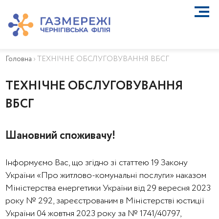
ПРО КОМПАНІЮ
ТЕХНІЧНЕ ОБСЛУГОВУВАННЯ ВБСГ
Головна
›
ТЕХНІЧНЕ ОБСЛУГОВУВАННЯ ВБСГ
ВАЖЛИВА ІНФОРМАЦІЯ
КОНТАКТИ
ТЕХНІЧНЕ ОБСЛУГОВУВАННЯ
КАР’ЄРА
ВБСГ
ПРИЄДНАННЯ
Біометан
КГУ
Шановний споживачу!
ОСОБИСТИЙ КАБІНЕТ
Інформуємо Вас, що згідно зі статтею 19 Закону
України «Про житлово-комунальні послуги» наказом
Міністерства енергетики України від 29 вересня 2023
року № 292, зареєстрованим в Міністерстві юстиції
України 04 жовтня 2023 року за № 1741/40797,