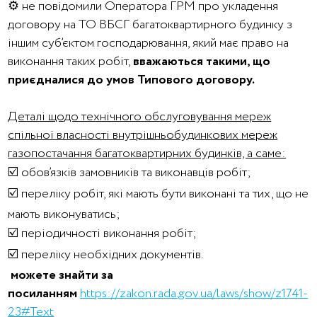
⚙️ не повідомили Оператора ГРМ про укладення
договору на ТО ВБСГ багатоквартирного будинку з
іншим суб’єктом господарювання, який має право на
виконання таких робіт,
вважаються такими, що
приєдналися до умов Типового договору.
Деталі щодо технічного обслуговування мереж
спільної власності внутрішньобудинкових мереж
газопостачання багатоквартирних будинків, а саме:
☑️ обов’язків замовників та виконавців робіт;
☑️ переліку робіт, які мають бути виконані та тих, що не
мають виконуватись;
☑️ періодичності виконання робіт;
☑️ переліку необхідних документів.
можете знайти за
посиланням
https://zakon.rada.gov.ua/laws/show/z1741-
23#Text