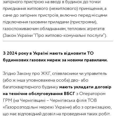
запірного пристрою на вводі в будинок до точки
приєднання житлового (нежитлового) приміщення, а
саме до запірних пристроїв, включно перед місцями
підключення газовими приладами (пристроями),
газоспоживаючим обладнанням, теплових агрегатів
(Закон України “Про житлово-комунальні послуги”).
З 2024 року в Україні мають відновити ТО
будинкових газових мереж за новими правилами.
Згідно Закону про ЖКГ, співвласники чи управитель
(або ж інша уповноважена особа) дво- або
багатоквартирного будинку
мають укладати договір
на технічне обслуговування ВБСГ
з Оператором
ГРМ (на Чернігівщині – Чернігівська філія ТОВ
«Газорозподільні мережі України) або з організацією,
що має відповідний дозвіл на проведення таких робіт.