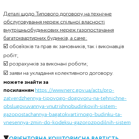
Деталі щодо Типового договору на технічне
обслуговування мереж спільної власності
внутрішньобудинкових мереж газопостачання
багатоквартирних будинків, а саме:
☑️ обов’язків та прав як замовників, так і виконавців
робіт;
☑️ розрахунків за виконані роботи;
☑️ заяви на укладання колективного договору.
можете знайти за
посиланням
https://www.nerc.gov.ua/acts/pro-
zatverdzhennya-tipovogo-dogovoru-na-tehnichne-
obslugovuvannya-vnutrishnobudinkovih-sistem-
gazopostachannya-bagatokvartirnogo-budinku-ta-
vnesennya-zmin-do-kodeksu-gazorozpodilnih-sistem
🔻
ОРІЄНТОВНА КОШТОРИСНА ВАРТІСТЬ