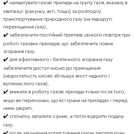
✔️ налаштувати газові прилади на групу газів, вказану в
квитанції (рахунку, акті, тощо) за розподіл/
транспортування природного газу (на маршруті
переміщення газу);
✔️ забезпечити постійний приплив свіжого повітря при
роботі газових приладів, що забезпечить повне
згорання газу;
✔️ для ефективного і безпечного згорання газу
забезпечити доступ кисню до приміщення
(недостатність кисню збільшує вміст чадного і
вуглекислого газів);
✔️ вмикати в роботу газові прилади тільки після того,
якщо ви переконані, що всі крани на приладах і перед
ними закриті;
✔️ спочатку запалити сірник, а потім відкрити подачу
газу;
✔️ після закінчення користування газом закрити кран