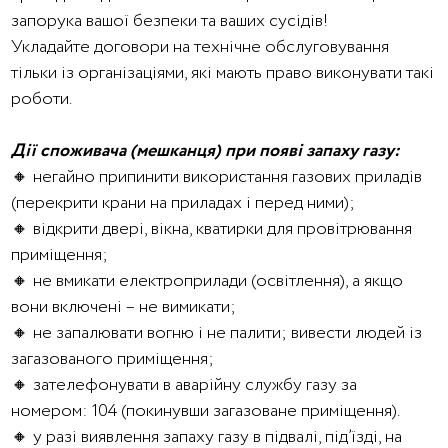
запорука вашої безпеки та ваших сусідів!
Укладайте договори на технічне обслуговування
тільки із організаціями, які мають право виконувати такі
роботи.
Дії споживача (мешканця) при появі запаху газу:
🔸 негайно припинити використання газових приладів
(перекрити крани на приладах і перед ними);
🔸 відкрити двері, вікна, кватирки для провітрювання
приміщення;
🔸 не вмикати електроприлади (освітлення), а якщо
вони включені – не вимикати;
🔸 не запалювати вогню і не палити; вивести людей із
загазованого приміщення;
🔸 зателефонувати в аварійну службу газу за
номером: 104 (покинувши загазоване приміщення).
🔸 у разі виявлення запаху газу в підвалі, під’їзді, на