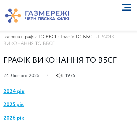
ПРО КОМПАНІЮ
ТЕХНІЧНЕ ОБСЛУГОВУВАННЯ ВБСГ
Головна
›
Графік ТО ВБСГ
›
Графік ТО ВБСГ
›
ГРАФІК
ВАЖЛИВА ІНФОРМАЦІЯ
ВИКОНАННЯ ТО ВБСГ
КОНТАКТИ
КАР’ЄРА
ГРАФІК ВИКОНАННЯ ТО ВБСГ
ПРИЄДНАННЯ
Біометан
•
24 Лютого 2025
1975
КГУ
2024 рік
ОСОБИСТИЙ КАБІНЕТ
2025 рік
2026 рік