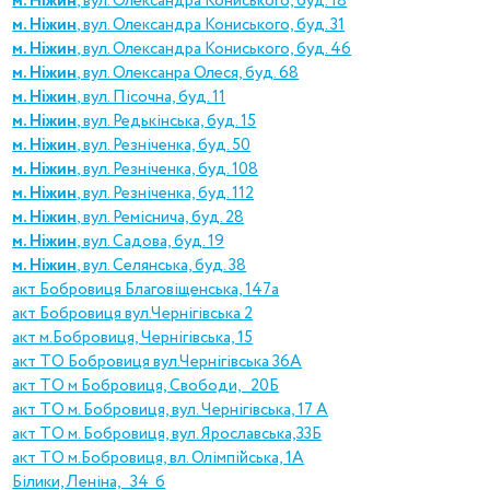
м. Ніжин
, вул. Олександра Кониського, буд. 18
м. Ніжин
, вул. Олександра Кониського, буд. 31
м. Ніжин
, вул. Олександра Кониського, буд. 46
м. Ніжин
, вул. Олексанра Олеся, буд. 68
м. Ніжин
, вул. Пісочна, буд. 11
м. Ніжин
, вул. Редькінська, буд. 15
м. Ніжин
, вул. Резніченка, буд. 50
м. Ніжин
, вул. Резніченка, буд. 108
м. Ніжин
, вул. Резніченка, буд. 112
м. Ніжин
, вул. Реміснича, буд. 28
м. Ніжин
, вул. Садова, буд. 19
м. Ніжин
, вул. Селянська, буд. 38
акт Бобровиця Благовіщенська, 147а
акт Бобровиця вул.Чернігівська 2
акт м.Бобровиця, Чернігівська, 15
акт ТО Бобровиця вул.Чернігівська 36А
акт ТО м Бобровиця, Свободи, 20Б
акт ТО м. Бобровиця, вул. Чернігівська, 17 А
акт ТО м. Бобровиця, вул. Ярославська,33Б
акт ТО м.Бобровиця, вл. Олімпійська, 1А
Білики, Леніна, 34 б